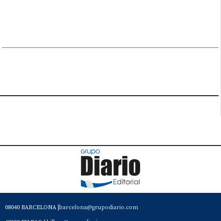
08040 BARCELONA |
barcelona@grupodiario.com