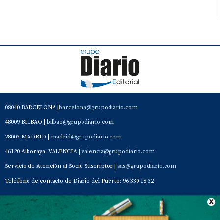
08040 BARCELONA |
barcelona@grupodiario.com
48009 BILBAO |
bilbao@grupodiario.com
28003 MADRID |
madrid@grupodiario.com
46120 Alboraya. VALENCIA |
valencia@grupodiario.com
Servicio de Atención al Socio Suscriptor |
sas@grupodiario.com
Teléfono de contacto de Diario del Puerto: 96 330 18 32
Contacto
Aviso Legal
Quiénes somos
Política de privacidad