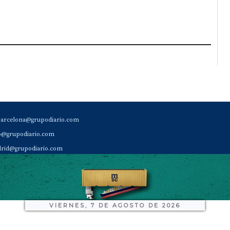
barcelona@grupodiario.com
ao@grupodiario.com
rid@grupodiario.com
ENCIA |
valencia@grupodiario.com
al Socio Suscriptor |
sas@grupodiario.com
de Diario del Puerto: 96 330 18 32
VIERNES, 7 DE AGOSTO DE 2026