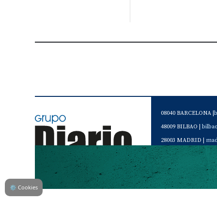
08040 BARCELONA |
48009 BILBAO |
bilb
28003 MADRID |
mad
46120 Alboraya. VAL
Servicio de Atención 
Teléfono de contacto 
⚙
Cookies