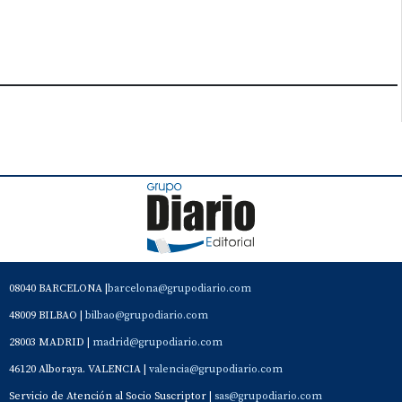
08040 BARCELONA |
barcelona@grupodiario.com
48009 BILBAO |
bilbao@grupodiario.com
28003 MADRID |
madrid@grupodiario.com
46120 Alboraya. VALENCIA |
valencia@grupodiario.com
Servicio de Atención al Socio Suscriptor |
sas@grupodiario.com