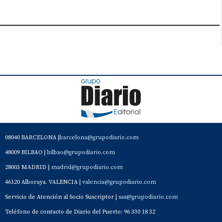
08040 BARCELONA |
barcelona@grupodiario.com
48009 BILBAO |
bilbao@grupodiario.com
28003 MADRID |
madrid@grupodiario.com
46120 Alboraya. VALENCIA |
valencia@grupodiario.com
Servicio de Atención al Socio Suscriptor |
sas@grupodiario.com
Teléfono de contacto de Diario del Puerto: 96 330 18 32