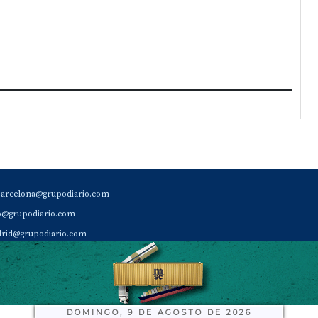
barcelona@grupodiario.com
ao@grupodiario.com
rid@grupodiario.com
ENCIA |
valencia@grupodiario.com
al Socio Suscriptor |
sas@grupodiario.com
de Diario del Puerto: 96 330 18 32
DOMINGO, 9 DE AGOSTO DE 2026