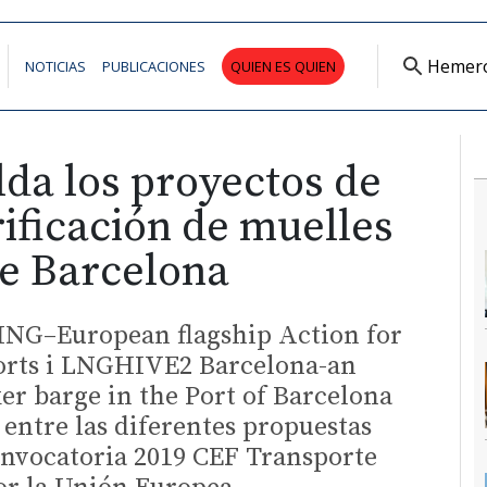
Hemer
NOTICIAS
PUBLICACIONES
QUIEN ES QUIEN
da los proyectos de
ificación de muelles
de Barcelona
ING–European flagship Action for
orts i LNGHIVE2 Barcelona-an
er barge in the Port of Barcelona
 entre las diferentes propuestas
onvocatoria 2019 CEF Transporte