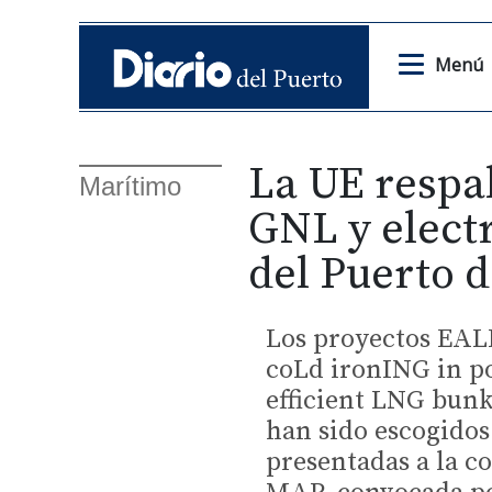
Menú
La UE respal
Marítimo
GNL y electr
del Puerto 
Los proyectos EAL
coLd ironING in p
efficient LNG bunk
han sido escogidos
presentadas a la c