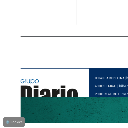
08040 BARCELONA |
48009 BILBAO |
bilb
28003 MADRID |
mad
46120 Alboraya. VAL
Servicio de Atención 
Teléfono de contacto 
⚙
Cookies