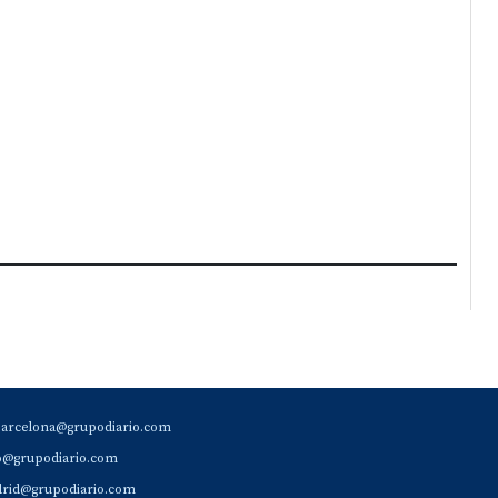
barcelona@grupodiario.com
ao@grupodiario.com
rid@grupodiario.com