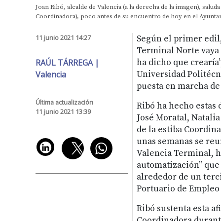
Joan Ribó, alcalde de Valencia (a la derecha de la imagen), salud
Coordinadora), poco antes de su encuentro de hoy en el Ayuntam
11 junio 2021 14:27
Según el primer edil,
Terminal Norte vaya 
RAÚL TÁRREGA |
ha dicho que crearía”
Valencia
Universidad Politécn
puesta en marcha de 
Última actualización
Ribó ha hecho estas 
11 junio 2021 13:39
José Moratal, Natali
de la estiba Coordina
unas semanas se reu
Valencia Terminal, h
automatización” que 
alrededor de un terci
Portuario de Empleo 
Ribó sustenta esta a
Coordinadora durante