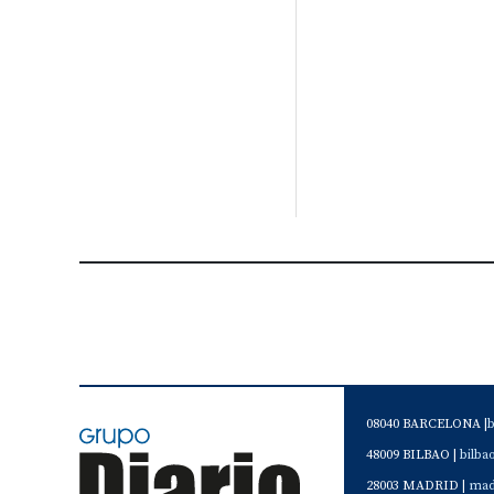
08040 BARCELONA |
48009 BILBAO |
bilb
28003 MADRID |
mad