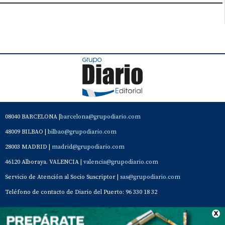
08040 BARCELONA |
barcelona@grupodiario.com
48009 BILBAO |
bilbao@grupodiario.com
28003 MADRID |
madrid@grupodiario.com
46120 Alboraya. VALENCIA |
valencia@grupodiario.com
Servicio de Atención al Socio Suscriptor |
sas@grupodiario.com
Teléfono de contacto de Diario del Puerto: 96 330 18 32
Contacto
Aviso Legal
Quiénes somos
Política de privacidad