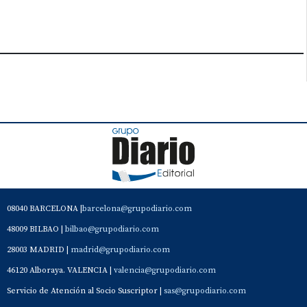
08040 BARCELONA |
barcelona@grupodiario.com
48009 BILBAO |
bilbao@grupodiario.com
28003 MADRID |
madrid@grupodiario.com
46120 Alboraya. VALENCIA |
valencia@grupodiario.com
Servicio de Atención al Socio Suscriptor |
sas@grupodiario.com