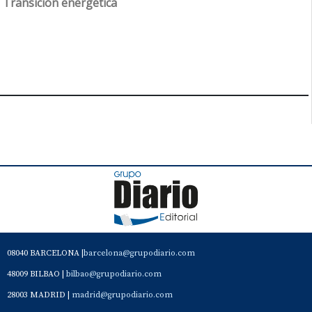
Transición energética
08040 BARCELONA |
barcelona@grupodiario.com
48009 BILBAO |
bilbao@grupodiario.com
28003 MADRID |
madrid@grupodiario.com