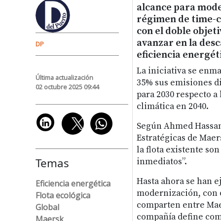
alcance para moder
régimen de time-c
con el doble objeti
avanzar en la des
DP
eficiencia energét
La iniciativa se enm
Última actualización
35% sus emisiones di
02 octubre 2025 09:44
para 2030 respecto a 
climática en 2040.
Según Ahmed Hassan, 
Estratégicas de Maers
la flota existente so
Temas
inmediatos”.
Hasta ahora se han e
Eficiencia energética
modernización, con o
Flota ecológica
comparten entre Mae
Global
compañía define com
Maersk