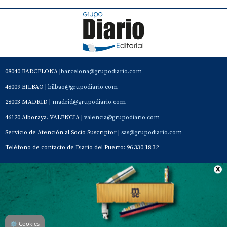
08040 BARCELONA |
barcelona@grupodiario.com
48009 BILBAO |
bilbao@grupodiario.com
28003 MADRID |
madrid@grupodiario.com
46120 Alboraya. VALENCIA |
valencia@grupodiario.com
Servicio de Atención al Socio Suscriptor |
sas@grupodiario.com
Teléfono de contacto de Diario del Puerto: 96 330 18 32
Contacto
Aviso Legal
Quiénes somos
Política de privacidad
⚙
Cookies