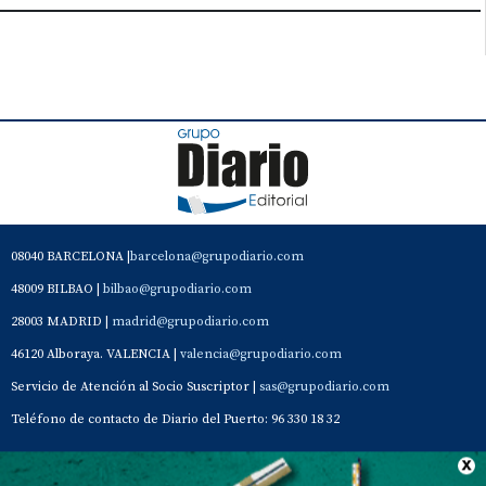
08040 BARCELONA |
barcelona@grupodiario.com
48009 BILBAO |
bilbao@grupodiario.com
28003 MADRID |
madrid@grupodiario.com
46120 Alboraya. VALENCIA |
valencia@grupodiario.com
Servicio de Atención al Socio Suscriptor |
sas@grupodiario.com
Teléfono de contacto de Diario del Puerto: 96 330 18 32
Contacto
Aviso Legal
Quiénes somos
Política de privacidad