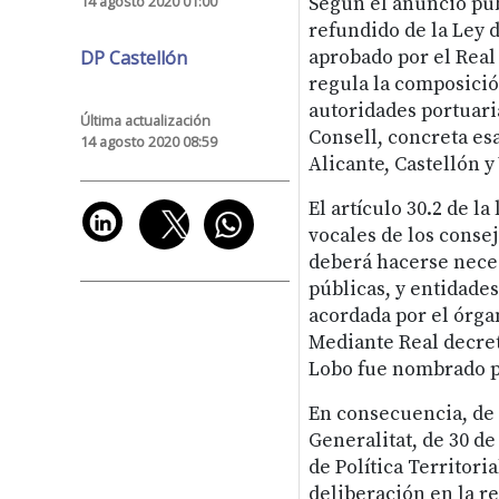
14 agosto 2020 01:00
Según el anuncio publ
refundido de la Ley 
DP Castellón
aprobado por el Real 
regula la composició
autoridades portuaria
Última actualización
Consell, concreta es
14 agosto 2020 08:59
Alicante, Castellón y
El artículo 30.2 de la
vocales de los conse
deberá hacerse nece
públicas, y entidade
acordada por el órg
Mediante Real decret
Lobo fue nombrado pr
En consecuencia, de a
Generalitat, de 30 de
de Política Territori
deliberación en la r