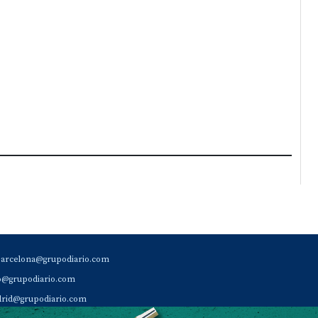
barcelona@grupodiario.com
ao@grupodiario.com
rid@grupodiario.com