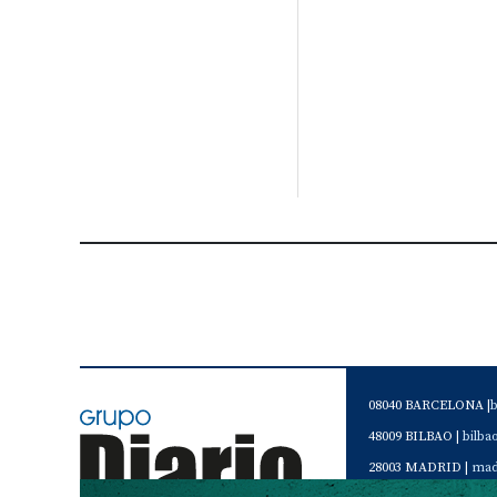
08040 BARCELONA |
48009 BILBAO |
bilb
28003 MADRID |
mad