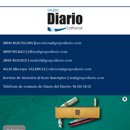
08040 BARCELONA |
barcelona@grupodiario.com
48009 BILBAO |
bilbao@grupodiario.com
28003 MADRID |
madrid@grupodiario.com
46120 Alboraya. VALENCIA |
valencia@grupodiario.com
Servicio de Atención al Socio Suscriptor |
sas@grupodiario.com
Teléfono de contacto de Diario del Puerto: 96 330 18 32
Contacto
Aviso Legal
Quiénes somos
Política de privacidad