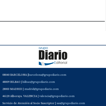
08040 BARCELONA |
barcelona@grupodiario.com
48009 BILBAO |
bilbao@grupodiario.com
28003 MADRID |
madrid@grupodiario.com
46120 Alboraya. VALENCIA |
valencia@grupodiario.com
Servicio de Atención al Socio Suscriptor |
sas@grupodiario.com