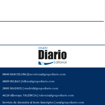
08040 BARCELONA |
barcelona@grupodiario.com
48009 BILBAO |
bilbao@grupodiario.com
28003 MADRID |
madrid@grupodiario.com
46120 Alboraya. VALENCIA |
valencia@grupodiario.com
Servicio de Atención al Socio Suscriptor |
sas@grupodiario.com