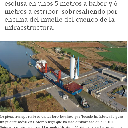
esclusa en unos 5 metros a babor y 6
metros a estribor, sobresaliendo por
encima del muelle del cuenco de la
infraestructura.
La pieza transportada es un tablero levadizo que Tecade ha fabricado para
un puente móvil en Gotemburgo que ha sido embarcado en el “UHL
Future”, consignado por Marmedsa Noatum Maritime, y está previsto que