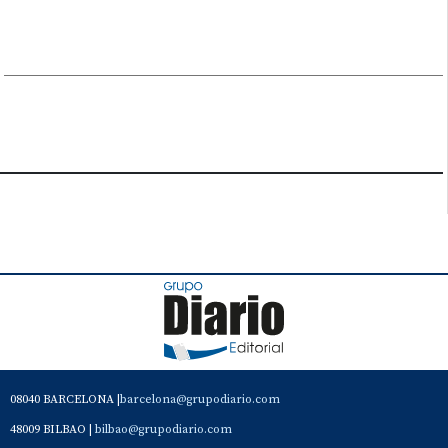
08040 BARCELONA |
barcelona@grupodiario.com
48009 BILBAO |
bilbao@grupodiario.com