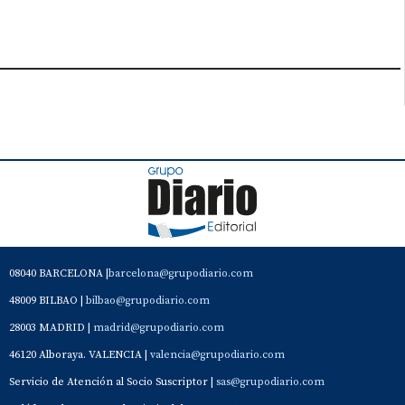
08040 BARCELONA |
barcelona@grupodiario.com
48009 BILBAO |
bilbao@grupodiario.com
28003 MADRID |
madrid@grupodiario.com
46120 Alboraya. VALENCIA |
valencia@grupodiario.com
Servicio de Atención al Socio Suscriptor |
sas@grupodiario.com