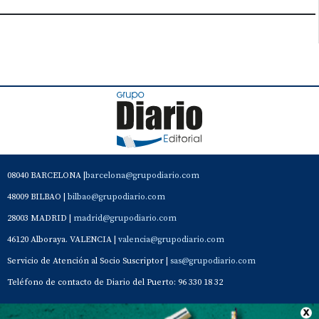
08040 BARCELONA |
barcelona@grupodiario.com
48009 BILBAO |
bilbao@grupodiario.com
28003 MADRID |
madrid@grupodiario.com
46120 Alboraya. VALENCIA |
valencia@grupodiario.com
Servicio de Atención al Socio Suscriptor |
sas@grupodiario.com
Teléfono de contacto de Diario del Puerto: 96 330 18 32
Contacto
Aviso Legal
Quiénes somos
Política de privacidad