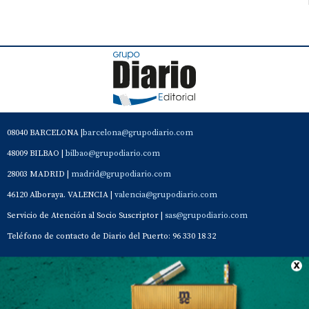
08040 BARCELONA |
barcelona@grupodiario.com
48009 BILBAO |
bilbao@grupodiario.com
28003 MADRID |
madrid@grupodiario.com
46120 Alboraya. VALENCIA |
valencia@grupodiario.com
Servicio de Atención al Socio Suscriptor |
sas@grupodiario.com
Teléfono de contacto de Diario del Puerto: 96 330 18 32
Contacto
Aviso Legal
Quiénes somos
Política de privacidad