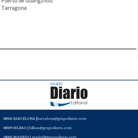
Puerto de Guangzhou
Tarragona
08040 BARCELONA |
barcelona@grupodiario.com
48009 BILBAO |
bilbao@grupodiario.com
28003 MADRID |
madrid@grupodiario.com