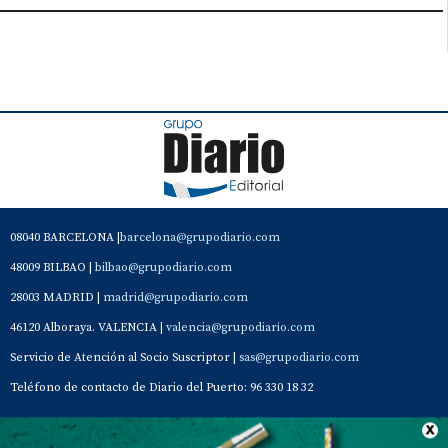
08040 BARCELONA |
barcelona@grupodiario.com
48009 BILBAO |
bilbao@grupodiario.com
28003 MADRID |
madrid@grupodiario.com
46120 Alboraya. VALENCIA |
valencia@grupodiario.com
Servicio de Atención al Socio Suscriptor |
sas@grupodiario.com
Teléfono de contacto de Diario del Puerto: 96 330 18 32
Contacto
Aviso Legal
Quiénes somos
Política de privacidad