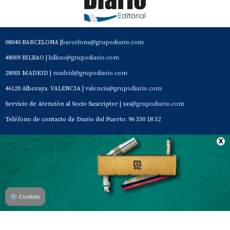
08040 BARCELONA |
barcelona@grupodiario.com
48009 BILBAO |
bilbao@grupodiario.com
28003 MADRID |
madrid@grupodiario.com
46120 Alboraya. VALENCIA |
valencia@grupodiario.com
Servicio de Atención al Socio Suscriptor |
sas@grupodiario.com
Teléfono de contacto de Diario del Puerto: 96 330 18 32
Contacto
Aviso Legal
Quiénes somos
Política de privacidad
⚙
Cookies