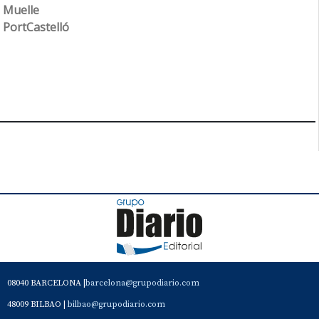
Muelle
PortCastelló
08040 BARCELONA |
barcelona@grupodiario.com
48009 BILBAO |
bilbao@grupodiario.com