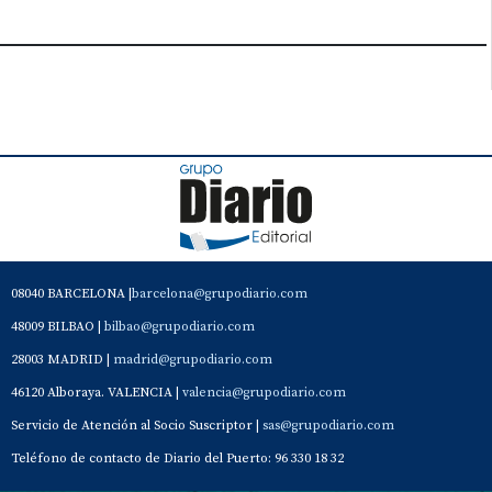
08040 BARCELONA |
barcelona@grupodiario.com
48009 BILBAO |
bilbao@grupodiario.com
28003 MADRID |
madrid@grupodiario.com
46120 Alboraya. VALENCIA |
valencia@grupodiario.com
Servicio de Atención al Socio Suscriptor |
sas@grupodiario.com
Teléfono de contacto de Diario del Puerto: 96 330 18 32