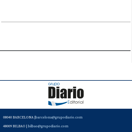
08040 BARCELONA |
barcelona@grupodiario.com
48009 BILBAO |
bilbao@grupodiario.com