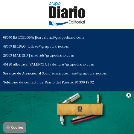
08040 BARCELONA |
barcelona@grupodiario.com
48009 BILBAO |
bilbao@grupodiario.com
28003 MADRID |
madrid@grupodiario.com
46120 Alboraya. VALENCIA |
valencia@grupodiario.com
Servicio de Atención al Socio Suscriptor |
sas@grupodiario.com
Teléfono de contacto de Diario del Puerto: 96 330 18 32
Contacto
Aviso Legal
Quiénes somos
Política de privacidad
⚙
Cookies