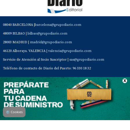
08040 BARCELONA |
barcelona@grupodiario.com
48009 BILBAO |
bilbao@grupodiario.com
28003 MADRID |
madrid@grupodiario.com
46120 Alboraya. VALENCIA |
valencia@grupodiario.com
Servicio de Atención al Socio Suscriptor |
sas@grupodiario.com
Teléfono de contacto de Diario del Puerto: 96 330 18 32
Contacto
Aviso Legal
Quiénes somos
Política de privacidad
⚙
Cookies