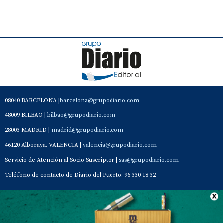
08040 BARCELONA |
barcelona@grupodiario.com
48009 BILBAO |
bilbao@grupodiario.com
28003 MADRID |
madrid@grupodiario.com
46120 Alboraya. VALENCIA |
valencia@grupodiario.com
Servicio de Atención al Socio Suscriptor |
sas@grupodiario.com
Teléfono de contacto de Diario del Puerto: 96 330 18 32
Contacto
Aviso Legal
Quiénes somos
Política de privacidad