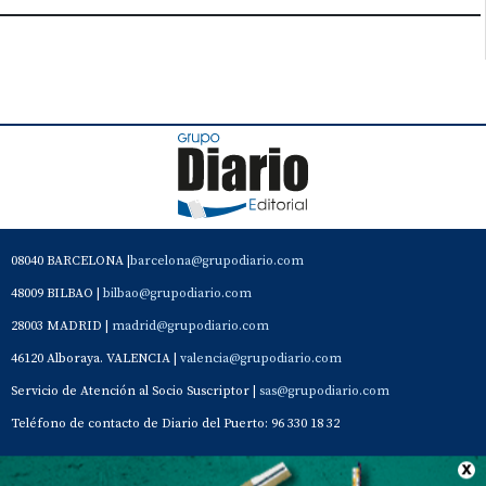
08040 BARCELONA |
barcelona@grupodiario.com
48009 BILBAO |
bilbao@grupodiario.com
28003 MADRID |
madrid@grupodiario.com
46120 Alboraya. VALENCIA |
valencia@grupodiario.com
Servicio de Atención al Socio Suscriptor |
sas@grupodiario.com
Teléfono de contacto de Diario del Puerto: 96 330 18 32
Contacto
Aviso Legal
Quiénes somos
Política de privacidad