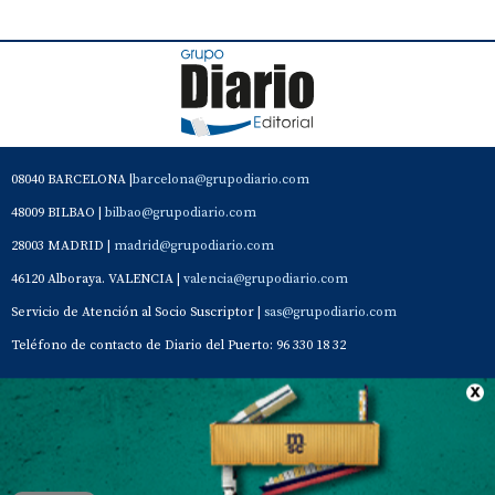
08040 BARCELONA |
barcelona@grupodiario.com
48009 BILBAO |
bilbao@grupodiario.com
28003 MADRID |
madrid@grupodiario.com
46120 Alboraya. VALENCIA |
valencia@grupodiario.com
Servicio de Atención al Socio Suscriptor |
sas@grupodiario.com
Teléfono de contacto de Diario del Puerto: 96 330 18 32
Contacto
Aviso Legal
Quiénes somos
Política de privacidad