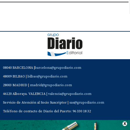
08040 BARCELONA |
barcelona@grupodiario.com
48009 BILBAO |
bilbao@grupodiario.com
28003 MADRID |
madrid@grupodiario.com
46120 Alboraya. VALENCIA |
valencia@grupodiario.com
Servicio de Atención al Socio Suscriptor |
sas@grupodiario.com
Teléfono de contacto de Diario del Puerto: 96 330 18 32
Contacto
Aviso Legal
Quiénes somos
Política de privacidad