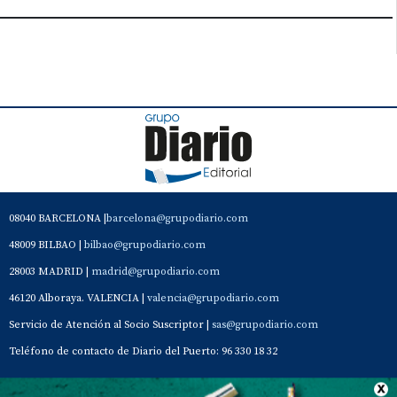
08040 BARCELONA |
barcelona@grupodiario.com
48009 BILBAO |
bilbao@grupodiario.com
28003 MADRID |
madrid@grupodiario.com
46120 Alboraya. VALENCIA |
valencia@grupodiario.com
Servicio de Atención al Socio Suscriptor |
sas@grupodiario.com
Teléfono de contacto de Diario del Puerto: 96 330 18 32
Contacto
Aviso Legal
Quiénes somos
Política de privacidad