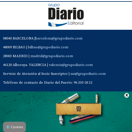
08040 BARCELONA |
barcelona@grupodiario.com
48009 BILBAO |
bilbao@grupodiario.com
28003 MADRID |
madrid@grupodiario.com
46120 Alboraya. VALENCIA |
valencia@grupodiario.com
Servicio de Atención al Socio Suscriptor |
sas@grupodiario.com
Teléfono de contacto de Diario del Puerto: 96 330 18 32
Contacto
Aviso Legal
Quiénes somos
Política de privacidad
⚙
Cookies