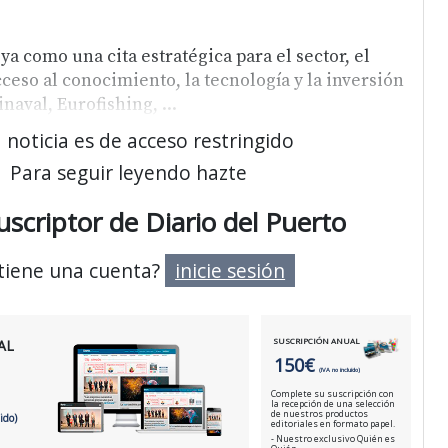
a como una cita estratégica para el sector, el
ceso al conocimiento, la tecnología y la inversión
Sinaval, Eurofishing,
...
 noticia es de acceso restringido
Para seguir leyendo hazte
uscriptor de Diario del Puerto
 tiene una cuenta?
inicie sesión
SUSCRIPCIÓN ANUAL
AL
150€
(IVA no incluido)
Complete su suscripción con
la recepción de una selección
de nuestros productos
ido)
editoriales en formato papel.
- Nuestro exclusivo Quién es