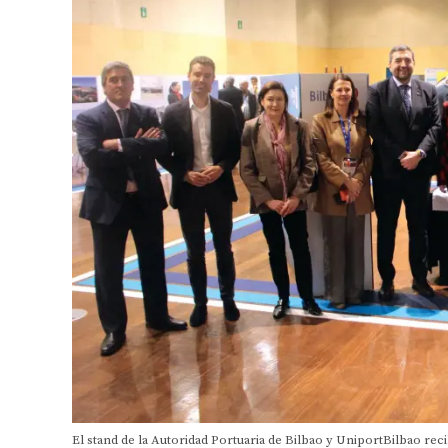
El stand de la Autoridad Portuaria de Bilbao y UniportBilbao reci