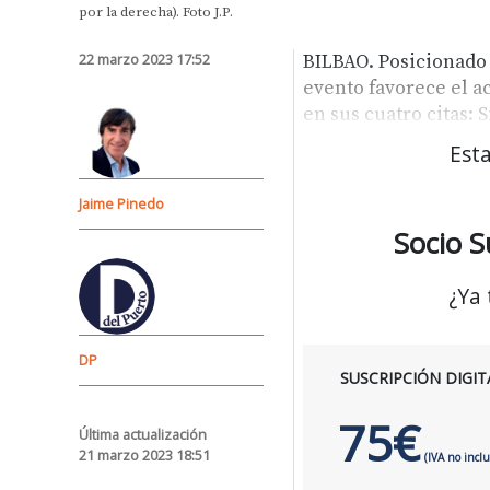
por la derecha). Foto J.P.
22 marzo 2023 17:52
BILBAO. Posicionado y
evento favorece el ac
en sus cuatro citas: 
Esta
Jaime Pinedo
Socio S
¿Ya
DP
SUSCRIPCIÓN DIGIT
75€
Última actualización
21 marzo 2023 18:51
(IVA no inclu