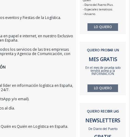
Quién.
- Diario del Puerto Plus.
- Especiales temáticos.
- Anuario.
s eventos y Fiestas de la Logística.
LO QUIERO
a en papel e internet, en nuestro Exclusivo
 en España.
odos los servicios de las tres empresas
QUIERO PROBAR UN
 Imprenta y Agencia de Comunicación, con
MES GRATIS
IÓN
En el mes de prueba solo
tendrá acceso a la
INFORMACIÓN
l líder en información logística en España,
LO QUIERO
 24/7.
atsApp y/o email).
s al día.
QUIERO RECIBIR LAS
NEWSLETTERS
 Quién es Quién en Logística en España.
De Diario del Puerto
GRATIS