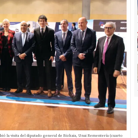
bió la visita del diputado general de Bizkaia, Unai Rementería (cuarto