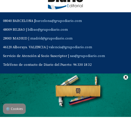
08040 BARCELONA |
barcelona@grupodiario.com
48009 BILBAO |
bilbao@grupodiario.com
28003 MADRID |
madrid@grupodiario.com
46120 Alboraya. VALENCIA |
valencia@grupodiario.com
Servicio de Atención al Socio Suscriptor |
sas@grupodiario.com
Teléfono de contacto de Diario del Puerto: 96 330 18 32
Contacto
Aviso Legal
Quiénes somos
Política de privacidad
⚙
Cookies