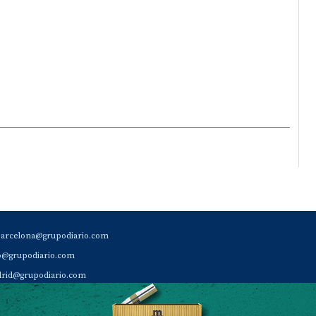
barcelona@grupodiario.com
ao@grupodiario.com
rid@grupodiario.com
ENCIA |
valencia@grupodiario.com
al Socio Suscriptor |
sas@grupodiario.com