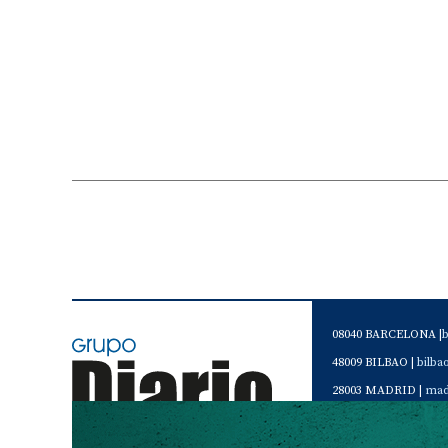
08040 BARCELONA |
48009 BILBAO |
bilb
28003 MADRID |
mad
46120 Alboraya. VAL
Servicio de Atención 