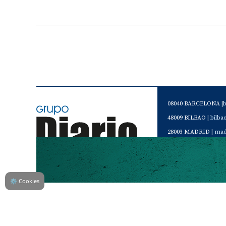
08040 BARCELONA |
48009 BILBAO |
bilb
28003 MADRID |
mad
46120 Alboraya. VAL
Servicio de Atención 
Teléfono de contacto 
⚙
Cookies