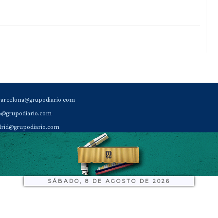
barcelona@grupodiario.com
ao@grupodiario.com
rid@grupodiario.com
ENCIA |
valencia@grupodiario.com
al Socio Suscriptor |
sas@grupodiario.com
de Diario del Puerto: 96 330 18 32
SÁBADO, 8 DE AGOSTO DE 2026