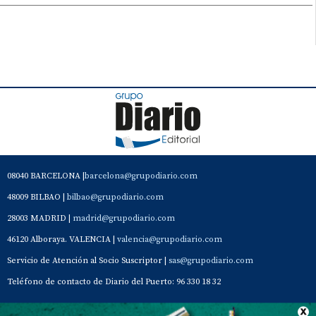
08040 BARCELONA |
barcelona@grupodiario.com
48009 BILBAO |
bilbao@grupodiario.com
28003 MADRID |
madrid@grupodiario.com
46120 Alboraya. VALENCIA |
valencia@grupodiario.com
Servicio de Atención al Socio Suscriptor |
sas@grupodiario.com
Teléfono de contacto de Diario del Puerto: 96 330 18 32
Contacto
Aviso Legal
Quiénes somos
Política de privacidad