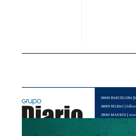
08040 BARCELONA |
48009 BILBAO |
bilb
28003 MADRID |
mad
46120 Alboraya. VAL
Servicio de Atención 