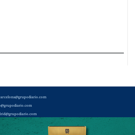
barcelona@grupodiario.com
ao@grupodiario.com
rid@grupodiario.com
ENCIA |
valencia@grupodiario.com
al Socio Suscriptor |
sas@grupodiario.com