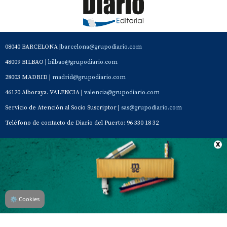
08040 BARCELONA |
barcelona@grupodiario.com
48009 BILBAO |
bilbao@grupodiario.com
28003 MADRID |
madrid@grupodiario.com
46120 Alboraya. VALENCIA |
valencia@grupodiario.com
Servicio de Atención al Socio Suscriptor |
sas@grupodiario.com
Teléfono de contacto de Diario del Puerto: 96 330 18 32
Contacto
Aviso Legal
Quiénes somos
Política de privacidad
⚙
Cookies