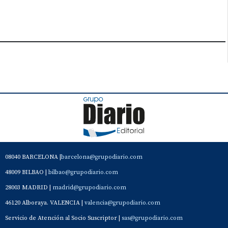
08040 BARCELONA |
barcelona@grupodiario.com
48009 BILBAO |
bilbao@grupodiario.com
28003 MADRID |
madrid@grupodiario.com
46120 Alboraya. VALENCIA |
valencia@grupodiario.com
Servicio de Atención al Socio Suscriptor |
sas@grupodiario.com