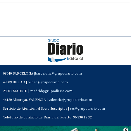
08040 BARCELONA |
barcelona@grupodiario.com
48009 BILBAO |
bilbao@grupodiario.com
28003 MADRID |
madrid@grupodiario.com
46120 Alboraya. VALENCIA |
valencia@grupodiario.com
Servicio de Atención al Socio Suscriptor |
sas@grupodiario.com
Teléfono de contacto de Diario del Puerto: 96 330 18 32
Contacto
Aviso Legal
Quiénes somos
Política de privacidad