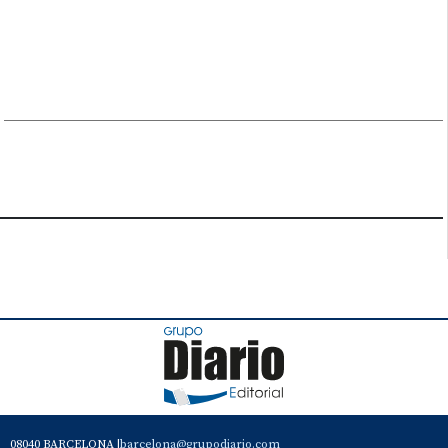
08040 BARCELONA |
barcelona@grupodiario.com