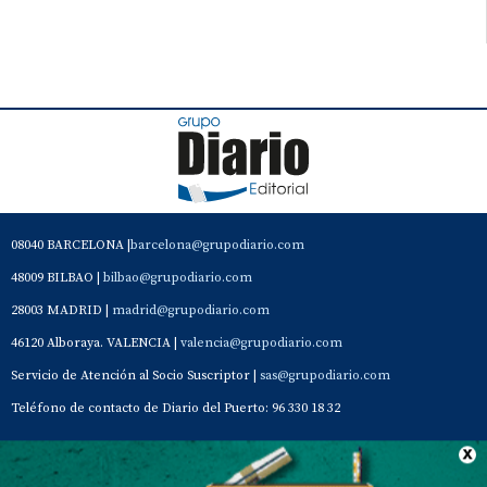
08040 BARCELONA |
barcelona@grupodiario.com
48009 BILBAO |
bilbao@grupodiario.com
28003 MADRID |
madrid@grupodiario.com
46120 Alboraya. VALENCIA |
valencia@grupodiario.com
Servicio de Atención al Socio Suscriptor |
sas@grupodiario.com
Teléfono de contacto de Diario del Puerto: 96 330 18 32
Contacto
Aviso Legal
Quiénes somos
Política de privacidad