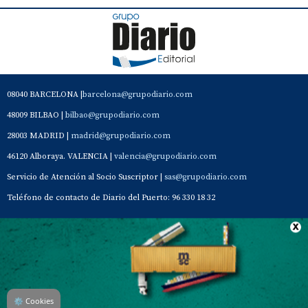
08040 BARCELONA |
barcelona@grupodiario.com
48009 BILBAO |
bilbao@grupodiario.com
28003 MADRID |
madrid@grupodiario.com
46120 Alboraya. VALENCIA |
valencia@grupodiario.com
Servicio de Atención al Socio Suscriptor |
sas@grupodiario.com
Teléfono de contacto de Diario del Puerto: 96 330 18 32
Contacto
Aviso Legal
Quiénes somos
Política de privacidad
⚙
Cookies