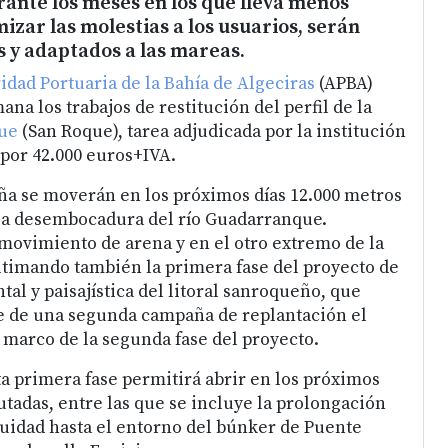
nte los meses en los que lleva menos
izar las molestias a los usuarios, serán
 y adaptados a las mareas.
idad Portuaria de la Bahía de Algeciras
(APBA)
ana los trabajos de restitución del perfil de la
ue
(San Roque), tarea adjudicada por la institución
por 42.000 euros+IVA.
ña se moverán en los próximos días 12.000 metros
 la desembocadura del río Guadarranque.
movimiento de arena y en el otro extremo de la
ultimando también la primera fase del proyecto de
al y paisajística del litoral sanroqueño, que
e de una segunda campaña de replantación el
 marco de la segunda fase del proyecto.
ta primera fase permitirá abrir en los próximos
utadas, entre las que se incluye la prolongación
nuidad hasta el entorno del búnker de Puente