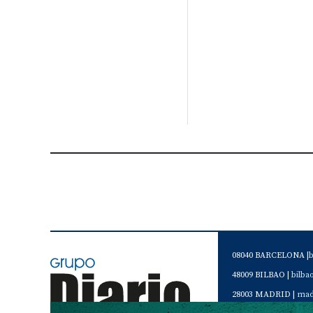
08040 BARCELONA |
48009 BILBAO |
bilb
28003 MADRID |
mad