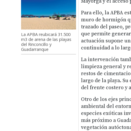
Mayorga y el acceso p
Para ello, la APBA es
muro de hormigón que
trazado del paseo, pr
que permite generar 
La APBA reubicará 31.500
m3 de arena de las playas
actuación supone una
del Rinconcillo y
continuidad a lo largo
Guadarranque
La intervención tam
limpieza general y r
restos de cimentacio
largo de la playa. Su
del frente costero y 
Otro de los ejes prin
ambiental del entorn
especies exóticas in
más próximo a Guada
vegetación autócton