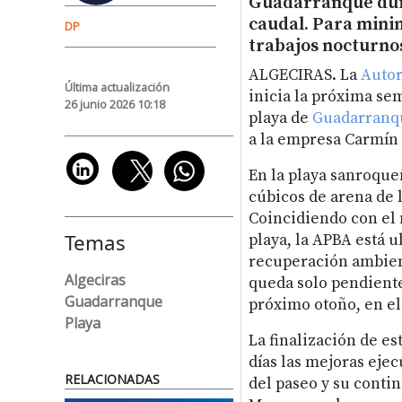
Guadarranque dura
caudal. Para minim
DP
trabajos nocturnos
ALGECIRAS. La
Autor
Última actualización
inicia la próxima sem
26 junio 2026 10:18
playa de
Guadarranq
a la empresa Carmín 
En la playa sanroque
cúbicos de arena de
Coincidiendo con el 
Temas
playa, la APBA está 
recuperación ambient
Algeciras
queda solo pendient
Guadarranque
próximo otoño, en el
Playa
La finalización de es
días las mejoras ejec
RELACIONADAS
del paseo y su conti