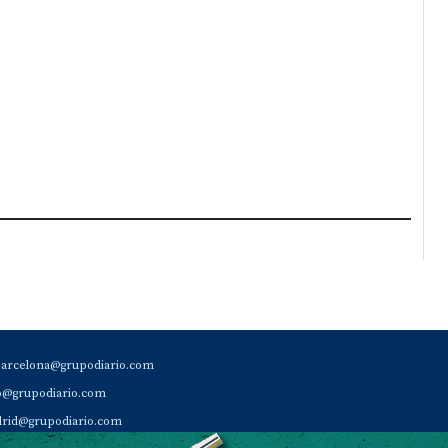
barcelona@grupodiario.com
ao@grupodiario.com
rid@grupodiario.com