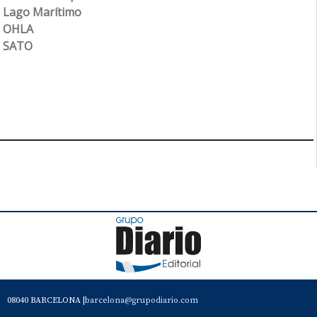
Lago Marítimo
OHLA
SATO
08040 BARCELONA |
barcelona@grupodiario.com