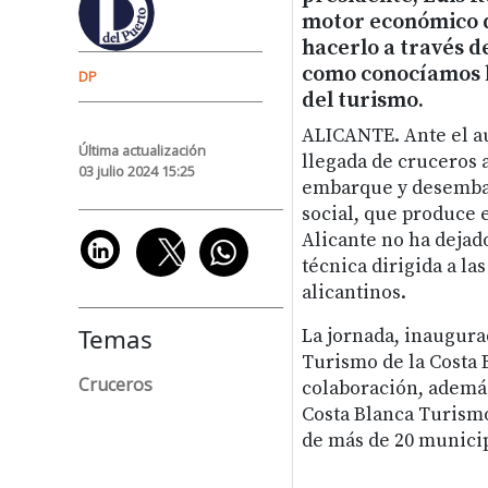
motor económico d
hacerlo a través d
como conocíamos h
DP
del turismo.
ALICANTE. Ante el a
Última actualización
llegada de cruceros a
03 julio 2024 15:25
embarque y desembar
social, que produce e
Alicante no ha dejad
técnica dirigida a l
alicantinos.
Temas
La jornada, inaugurad
Turismo de la Costa 
Cruceros
colaboración, además
Costa Blanca Turismo
de más de 20 municip